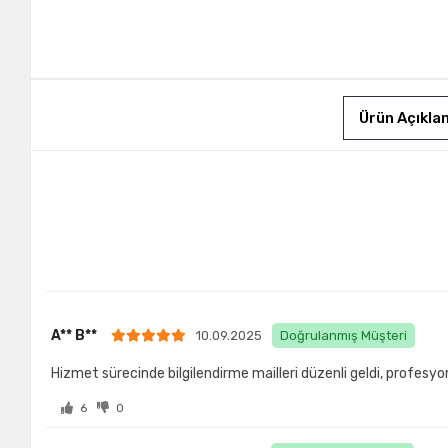
Ürün Açıkla
A** B**
10.09.2025
Doğrulanmış Müşteri
Hizmet sürecinde bilgilendirme mailleri düzenli geldi, profesyon
6
0