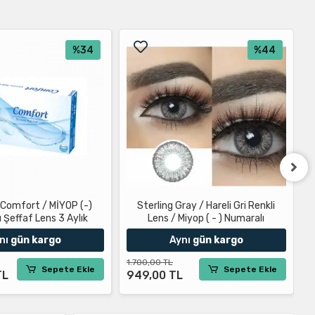
%34
%44
 Comfort / MİYOP (-)
Sterling Gray / Hareli Gri Renkli
Z
 Şeffaf Lens 3 Aylık
Lens / Miyop ( - ) Numaralı
nı
gün kargo
Aynı
gün kargo
1.700,00 TL
1
Sepete Ekle
Sepete Ekle
TL
949,00 TL
9