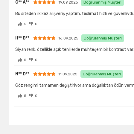
C** A**
19.09.2025
Doğrulanmış Müşteri
Bu siteden ilk kez alışveriş yaptım, teslimat hızlı ve güvenliydi.
5
0
H** B**
16.09.2025
Doğrulanmış Müşteri
Siyah renk, özellikle açık tenlilerde muhteşem bir kontrast yar
5
0
N** D**
11.09.2025
Doğrulanmış Müşteri
Göz rengimi tamamen değiştiriyor ama doğallıktan ödün verm
5
0