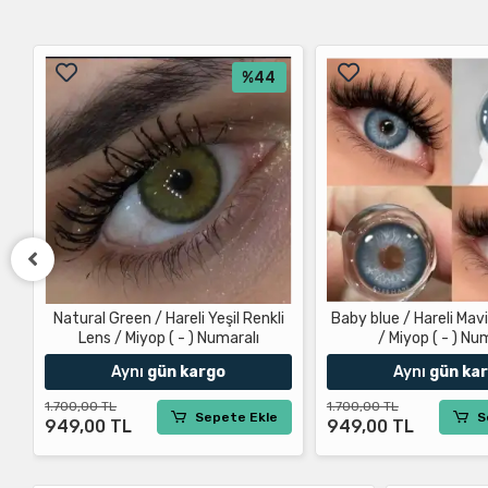
%44
Natural Green / Hareli Yeşil Renkli
Baby blue / Hareli Mavi
Lens / Miyop ( - ) Numaralı
/ Miyop ( - ) Nu
Aynı
gün kargo
Aynı
gün ka
1.700,00 TL
1.700,00 TL
Sepete Ekle
S
949,00 TL
949,00 TL