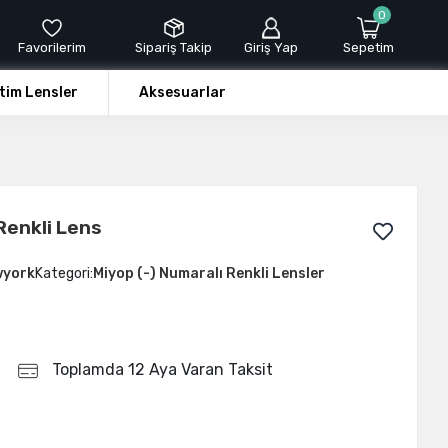
0
Favorilerim
Sipariş Takip
Giriş Yap
Sepetim
tim Lensler
Aksesuarlar
 Renkli Lens
wyork
Kategori:
Miyop (-) Numaralı Renkli Lensler
Toplamda 12 Aya Varan Taksit