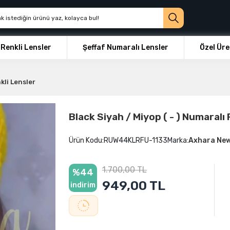
Renkli Lensler
Şeffaf Numaralı Lensler
Özel Üre
kli Lensler
Black Siyah / Miyop ( - ) Numaralı
Ürün Kodu:
RUW44KLRFU-1133
Marka:
Axhara Ne
1.700,00 TL
%44
949,00 TL
indirim