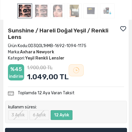
Sunshine / Hareli Doğal Yeşil / Renkli
Lens
Ürün Kodu:
OD3QOL1HMB-1692-1094-1175
Marka:
Axhara Newyork
Kategori:
Yeşil Renkli Lensler
1.900,00 TL
%45
1.049,00 TL
indirim
Toplamda 12 Aya Varan Taksit
kullanım süresi:
3 Aylık
6 Aylık
12 Aylık