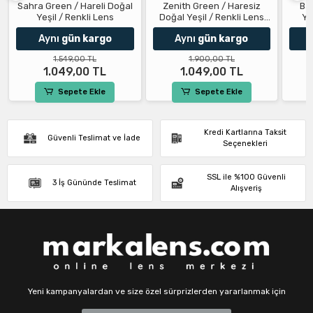
Sahra Green / Hareli Doğal
Zenith Green / Haresiz
Ba
Yeşil / Renkli Lens
Doğal Yeşil / Renkli Lens
Ye
Yıllık
Aynı
gün kargo
Aynı
gün kargo
1.549,00 TL
1.900,00 TL
1.049,00 TL
1.049,00 TL
Sepete Ekle
Sepete Ekle
Kredi Kartlarına Taksit
Güvenli Teslimat ve İade
Seçenekleri
SSL ile %100 Güvenli
3 İş Gününde Teslimat
Alışveriş
Yeni kampanyalardan ve size özel sürprizlerden yararlanmak için