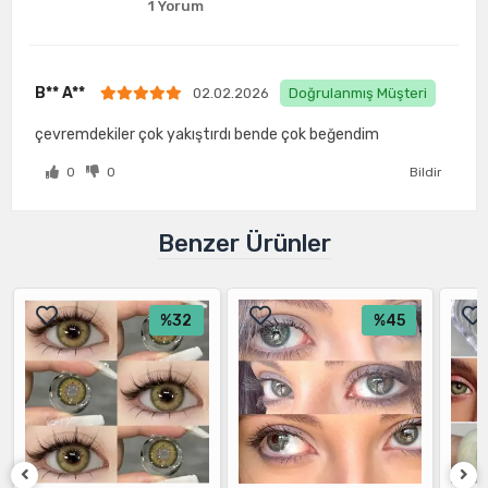
1 Yorum
B** A**
02.02.2026
Doğrulanmış Müşteri
çevremdekiler çok yakıştırdı bende çok beğendim
0
0
Bildir
Benzer Ürünler
%32
%45