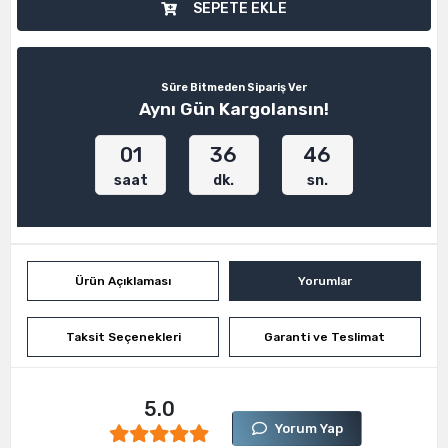
SEPETE EKLE
Süre Bitmeden Sipariş Ver
Aynı Gün Kargolansın!
01
36
46
:
:
saat
dk.
sn.
Ürün Açıklaması
Yorumlar
Taksit Seçenekleri
Garanti ve Teslimat
5.0
Yorum Yap