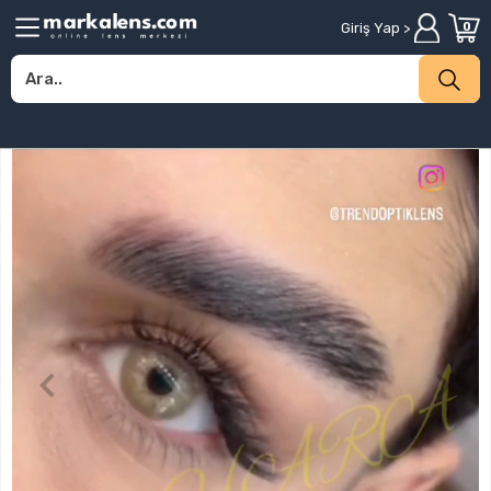
Giriş Yap >
0