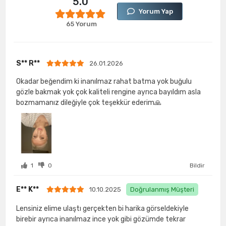
5.0
Yorum Yap
65 Yorum
S** R**
26.01.2026
Okadar beğendim ki inanılmaz rahat batma yok buğulu
gözle bakmak yok çok kaliteli rengine ayrıca bayıldım asla
bozmamanız dileğiyle çok teşekkür ederim🙏
1
0
Bildir
E** K**
10.10.2025
Doğrulanmış Müşteri
Lensiniz elime ulaştı gerçekten bi harika görseldekiyle
birebir ayrıca inanılmaz ince yok gibi gözümde tekrar