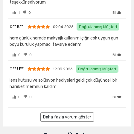
teşekkür ediyorum
1
0
Bildir
D** K**
09.04.2026
Doğrulanmış Müşteri
hem günlük hemde makyajlı kullanım içiğn cok uygun gun
boyu kuruluk yapmadı tavsıye ederim
0
0
Bildir
T** U**
19.03.2026
Doğrulanmış Müşteri
lens kutusu ve solüsyon hediyeleri geldi çok düşünceli bir
hareket memnun kaldım
0
0
Bildir
Daha fazla yorum göster