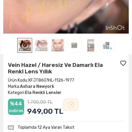
Vein Hazel / Haresiz Ve Damarlı Ela
Renkl Lens Yıllık
Ürün Kodu:
XFJT86G1HL-1126-1977
Marka:
Axhara Newyork
Kategori:
Ela Renkli Lensler
1.700,00 TL
%44
949,00 TL
indirim
Toplamda 12 Aya Varan Taksit