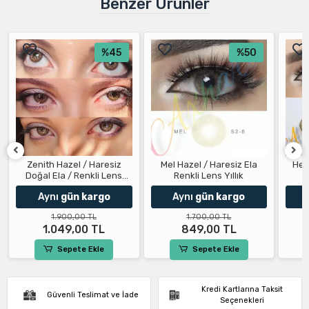
Benzer Ürünler
%45
%50
Zenith Hazel / Haresiz
Mel Hazel / Haresiz Ela
Hen
Doğal Ela / Renkli Lens
Renkli Lens Yıllık
Yıllık
Aynı
gün kargo
Aynı
gün kargo
1.900,00 TL
1.700,00 TL
1.049,00 TL
849,00 TL
Sepete Ekle
Sepete Ekle
Kredi Kartlarına Taksit
Güvenli Teslimat ve İade
Seçenekleri