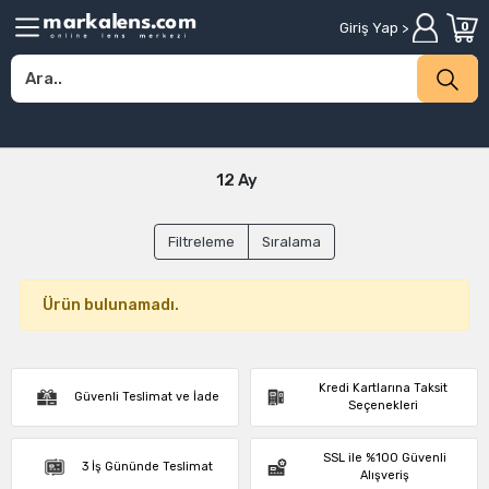
Giriş Yap >
0
12 Ay
Filtreleme
Sıralama
Ürün bulunamadı.
Kredi Kartlarına Taksit
Güvenli Teslimat ve İade
Seçenekleri
SSL ile %100 Güvenli
3 İş Gününde Teslimat
Alışveriş