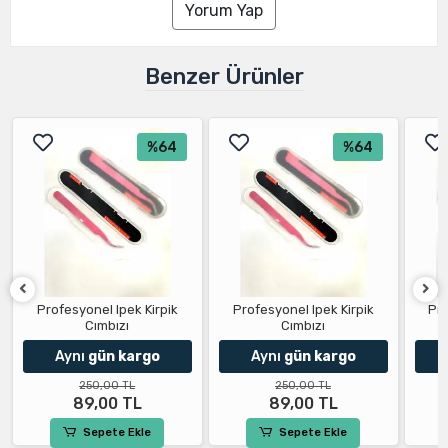
Yorum Yap
Benzer Ürünler
%64
%64
Profesyonel Ipek Kirpik
Profesyonel Ipek Kirpik
Pro
Cımbızı
Cımbızı
Aynı
gün kargo
Aynı
gün kargo
250,00 TL
250,00 TL
89,00 TL
89,00 TL
Sepete Ekle
Sepete Ekle