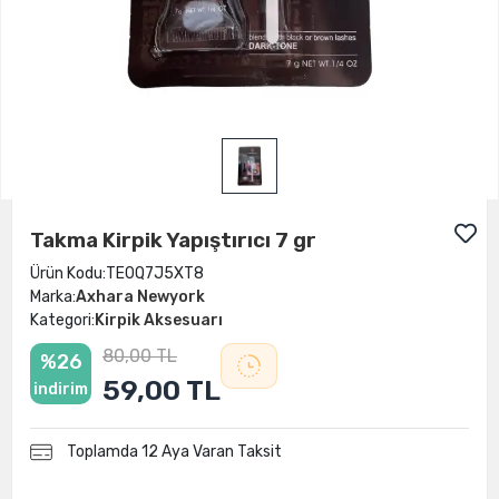
Takma Kirpik Yapıştırıcı 7 gr
Ürün Kodu:
TE0Q7J5XT8
Marka:
Axhara Newyork
Kategori:
Kirpik Aksesuarı
80,00 TL
%26
59,00 TL
indirim
Toplamda 12 Aya Varan Taksit