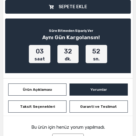
SEPETE EKLE
Süre Bitmeden Sipariş Ver
Aynı Gün Kargolansın!
03
32
52
:
:
saat
dk.
sn.
Ürün Açıklaması
Yorumlar
Taksit Seçenekleri
Garanti ve Teslimat
Bu ürün için henüz yorum yapılmadı.