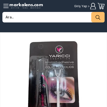
Giriş Yap >
0